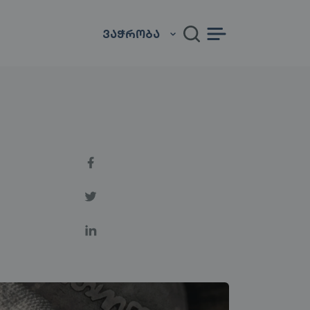
ᲕᲐᲭᲠᲝᲑᲐ