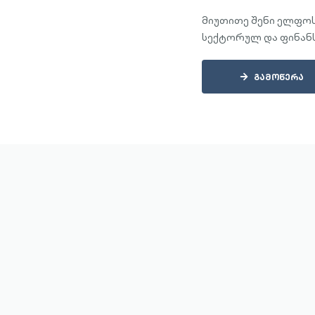
მიუთითე შენი ელფო
სექტორულ და ფინან
საიტით
ᲒᲐᲛᲝᲬᲔᲠᲐ
ჩანაწე