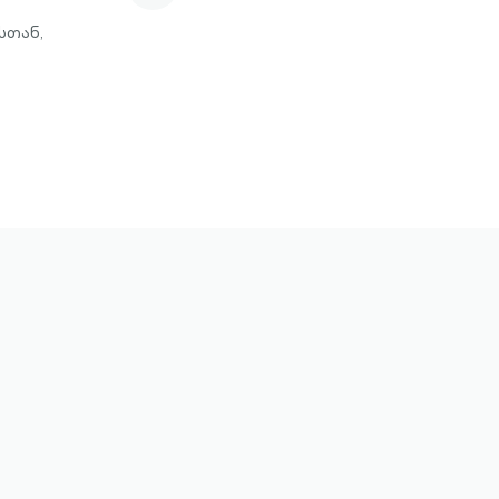
სთან,
ᲒᲐᲡᲐᲒᲔᲑᲘᲐ