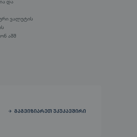
ია და
ოური ვალუტის
ის
ონ აშშ
ᲒᲐᲒᲕᲘᲖᲘᲐᲠᲔᲗ ᲣᲙᲣᲙᲐᲕᲨᲘᲠᲘ